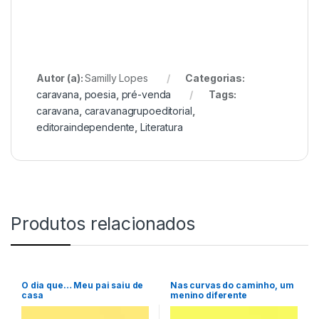
Autor (a):
Samilly Lopes
Categorias:
caravana
,
poesia
,
pré-venda
Tags:
caravana
,
caravanagrupoeditorial
,
editoraindependente
,
Literatura
Produtos relacionados
O dia que… Meu pai saiu de
Nas curvas do caminho, um
casa
menino diferente