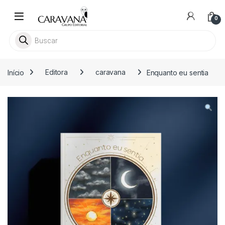
Skip to navigation
Skip to content
0
Pesquisar livros
Início
Editora
caravana
Enquanto eu sentia