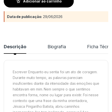
Adicionar ao carrinho
Data de publicação:
29/06/2026
Descrição
Biografia
Ficha Técni
Escrever Enquanto eu sentia foi um ato de coragem.
Durante muito tempo, as palavras pareciam
insuficientes diante da intensidade das emoções que
habitavam em mim. Nem sempre o que sentimos
encontra forma, nome ou lugar para existir. Foi nesse
contexto que uma frase da minha orientadora,
Jéssica Pingarilho Batista, abriu caminhos