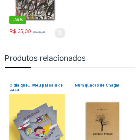
-
30%
R$
35,00
R$
50,00
Produtos relacionados
O dia que… Meu pai saiu de
Num quadro de Chagall
casa