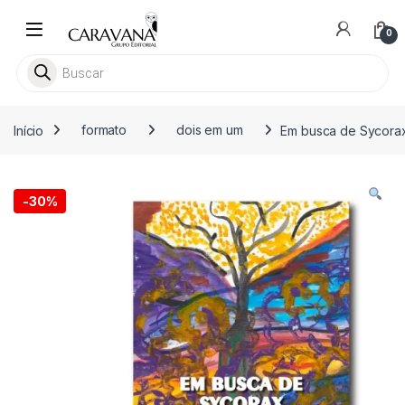
Skip to navigation
Skip to content
0
Pesquisar livros
Início
formato
dois em um
Em busca de Sycora
-
30%