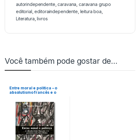
autorindependente
,
caravana
,
caravana grupo
editorial
,
editoraindependente
,
leitura boa
,
Literatura
,
livros
Você também pode gostar de…
Entre moral e política – o
absolutismo francês e o
patriarcado brasileiro