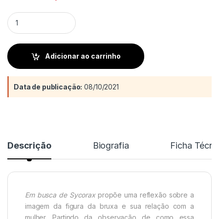
Em busca de Sycorax quantity
Adicionar ao carrinho
Data de publicação:
08/10/2021
Descrição
Biografia
Ficha Técni
Em busca de Sycorax
propõe uma reflexão sobre a
imagem da figura da bruxa e sua relação com a
mulher. Partindo da observação de como essa