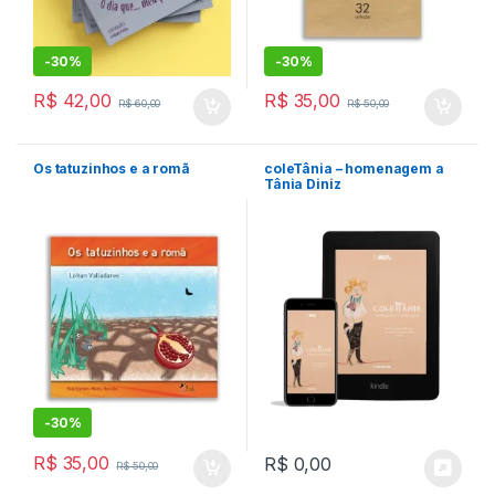
-
30%
-
30%
R$
42,00
R$
35,00
R$
60,00
R$
50,00
Os tatuzinhos e a romã
coleTânia – homenagem a
Tânia Diniz
-
30%
R$
35,00
R$
0,00
R$
50,00