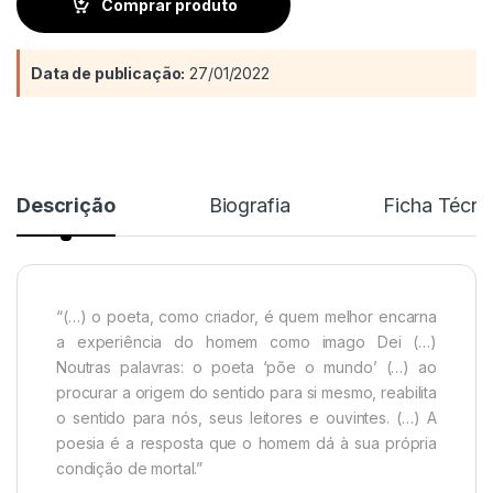
Comprar produto
Data de publicação:
27/01/2022
Descrição
Biografia
Ficha Técni
“(…) o poeta, como criador, é quem melhor encarna
a experiência do homem como imago Dei (…)
Noutras palavras: o poeta ‘põe o mundo’ (…) ao
procurar a origem do sentido para si mesmo, reabilita
o sentido para nós, seus leitores e ouvintes. (…) A
poesia é a resposta que o homem dá à sua própria
condição de mortal.”