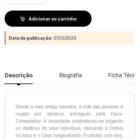
Adicionar ao carrinho
Data de publicação:
01/03/2026
Descrição
Biografia
Ficha Técni
Desde a mais antiga memória, a vida das pessoas é
regida por destinos entregues pelo Deus-
Computador. A sociedade estabeleceu-se julgando
os destinos de seus indivíduos, deixando a Ordem
no topo e o Caos marginalizado. Frustrado com isso,