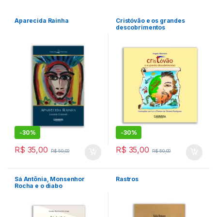
Aparecida Rainha
Cristóvão e os grandes
descobrimentos
-
30%
-
30%
R$
35,00
R$
35,00
R$
50,00
R$
50,00
Sá Antônia, Monsenhor
Rastros
Rocha e o diabo