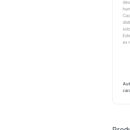
des
hum
Cad
dis
sol
Est
es 
Aut
car
Prod