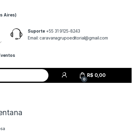
s Aires)
Suporte
+55 31 9125-8243
Email: caravanagrupoeditorial@gmail.com
Eventos
R$
0,00
0
entana
osa