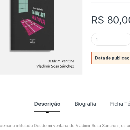
R$
80,0
Desde mi ventana 
Data de publicaç
Descrição
Biografia
Ficha T
poemario intitulado Desde mi ventana de Vladimir Sosa Sánchez, es 