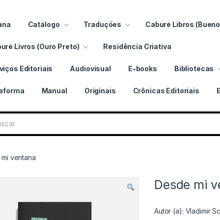
ana
Catálogo
Traduções
Caburé Libros (Bueno
uré Livros (Ouro Preto)
Residência Criativa
viços Editoriais
Audiovisual
E-books
Bibliotecas
taforma
Manual
Originais
Crônicas Editoriais
 livros
mi ventana
Desde mi v
Autor (a):
Vladimir S