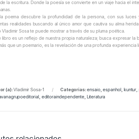
de la escritura. Donde la poesía se convierte en un viaje hacia el in
anas.
a poema descubre la profundidad de la persona, con sus luces y
tintas realidades buscando al único amor que cautiva su alma herid
o Vladimir Sosa te puede mostrar a través de su pluma poética.
e libro es un reflejo de nuestra propia naturaleza; busca expresar la
más que un poemario, es la revelación de una profunda experiencia li
or (a):
Vladimir Sosa-1
Categorias:
ensaio
,
espanhol
,
kuntur
,
avanagrupoeditorial
,
editoraindependente
,
Literatura
utos relacionados