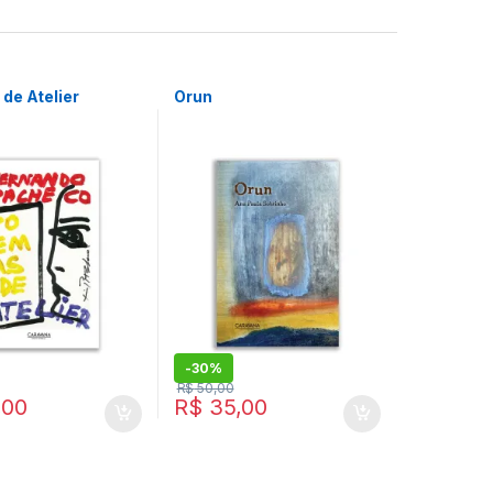
de Atelier
Orun
-
30%
R$
50,00
,00
R$
35,00