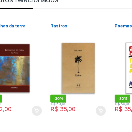
has da terra
Rastros
Poemas 
-
30%
-
30%
00
R$
50,00
R$
50,00
2,00
R$
35,00
R$
35