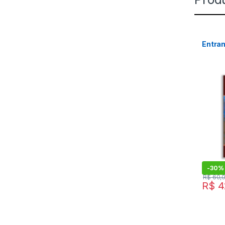
Entran
-
30%
R$
60,
R$
4