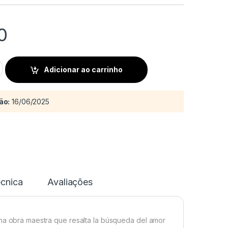
0
quantity
Adicionar ao carrinho
ão:
16/06/2025
écnica
Avaliações
una obra maestra que resalta la búsqueda del amor