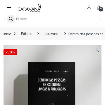
Skip to navigation
Skip to content
0
Pesquisar livros
Início
Editora
caravana
Dentro das pessoas se
-
30%