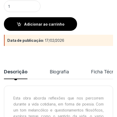
Dentro das pessoas se escondem longas madrugadas quanti
Adicionar ao carrinho
Data de publicação:
17/02/2026
Descrição
Biografia
Ficha Técni
Esta obra aborda reflexões que nos percorrem
durante a vida cotidiana, em forma de poesia. Com
um tom melancólico e questionamentos filosóficos,
explora temas como o sentido da vida, o vazio