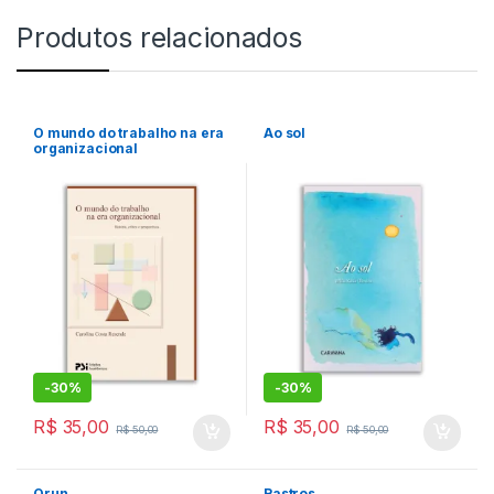
Produtos relacionados
O mundo do trabalho na era
Ao sol
organizacional
-
30%
-
30%
R$
35,00
R$
35,00
R$
50,00
R$
50,00
Orun
Rastros