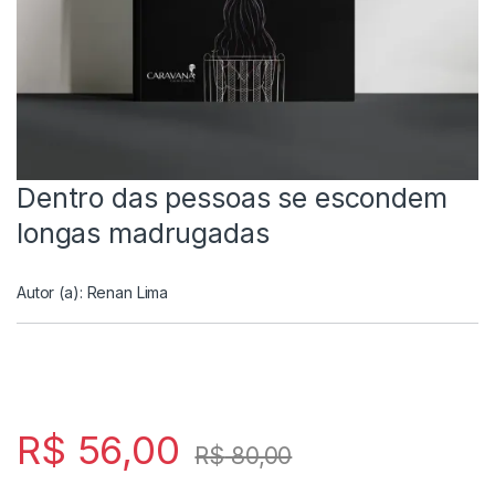
Dentro das pessoas se escondem
longas madrugadas
Autor (a):
Renan Lima
R$
56,00
R$
80,00