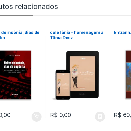
utos relacionados
 de insônia, dias de
coleTânia – homenagem a
Entranha
tia
Tânia Diniz
0,00
R$
0,00
R$
60