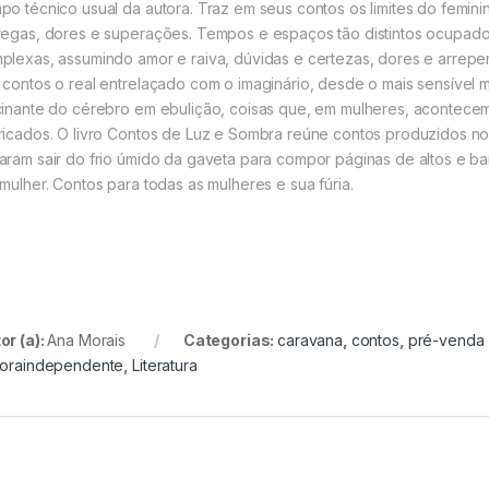
po técnico usual da autora. Traz em seus contos os limites do feminino
regas, dores e superações. Tempos e espaços tão distintos ocupad
plexas, assumindo amor e raiva, dúvidas e certezas, dores e arrepe
 contos o real entrelaçado com o imaginário, desde o mais sensível
cinante do cérebro em ebulição, coisas que, em mulheres, acontec
ricados. O livro Contos de Luz e Sombra reúne contos produzidos n
aram sair do frio úmido da gaveta para compor páginas de altos e b
 mulher. Contos para todas as mulheres e sua fúria.
or (a):
Ana Morais
Categorias:
caravana
,
contos
,
pré-venda
toraindependente
,
Literatura