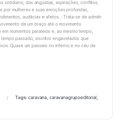
 cotidiano, das angústias, aspirações, conflitos,
os por mulheres e suas emoções profundas,
ndimentos, audácias e afetos… Trata-se de admitir
 movimento de um braço até o movimento
em em momentos paralelos e, ao mesmo tempo,
o tempo passado, escritos engavetados que
aixos. Quase um passeio no inferno e no céu de
Tags:
caravana
,
caravanagrupoeditorial
,