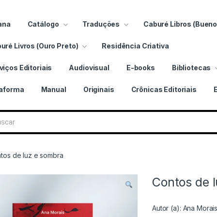
ana
Catálogo
Traduções
Caburé Libros (Bueno
uré Livros (Ouro Preto)
Residência Criativa
viços Editoriais
Audiovisual
E-books
Bibliotecas
taforma
Manual
Originais
Crônicas Editoriais
 livros
tos de luz e sombra
Contos de 
Autor (a):
Ana Morai