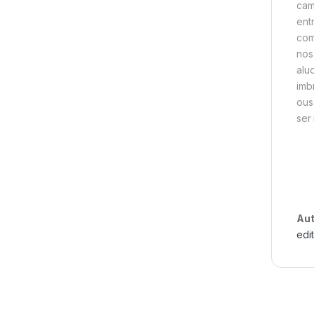
cam
ent
com
nos
alu
imb
ous
ser
Aut
edi