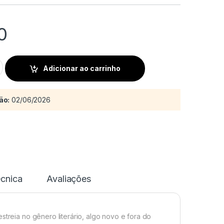
0
mbra quantity
Adicionar ao carrinho
ão:
02/06/2026
écnica
Avaliações
streia no gênero literário, algo novo e fora do