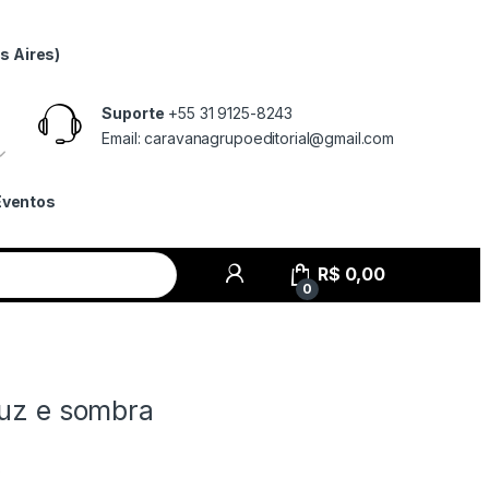
s Aires)
Suporte
+55 31 9125-8243
Email: caravanagrupoeditorial@gmail.com
Eventos
R$
0,00
0
luz e sombra
s