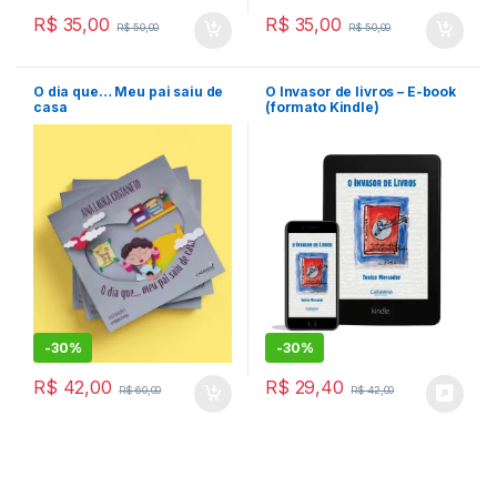
R$
35,00
R$
35,00
R$
50,00
R$
50,00
O dia que… Meu pai saiu de
O Invasor de livros – E-book
casa
(formato Kindle)
-
30%
-
30%
R$
42,00
R$
29,40
R$
60,00
R$
42,00