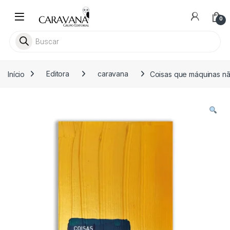
Skip to navigation
Skip to content
0
Pesquisar livros
Início
Editora
caravana
Coisas que máquinas n