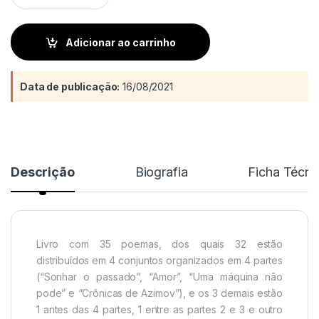
Adicionar ao carrinho
Data de publicação:
16/08/2021
Descrição
Biografia
Ficha Técni
Livro com 35 poemas, dos quais 32 estão
distribuídos em 4 conjuntos organizados em 4 partes
(“Sonhar o passado”, “Amor”, “Uma máquina não
pode” e “Crônicas de Azimov”), e os 3 demais estão
1 antes das 4 partes, 1 entre as partes 2 e 3 e outro