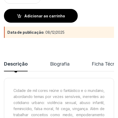
Adicionar ao carrinho
Data de publicação:
08/12/2025
Descrição
Biografia
Ficha Técni
Cidade de mil cores reúne o fantástico e o mundano,
abordando temas por vezes sensíveis, inerentes ao
cotidiano urbano: violência sexual, abuso infantil,
feminicídio, falsa moral, fé cega, vingança. Além de
trabalhar conceitos como medo, empoderamento