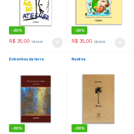
-
30%
-
30%
R$
35,00
R$
35,00
R$
50,00
R$
50,00
Entranhas da terra
Rastros
-
30%
-
30%