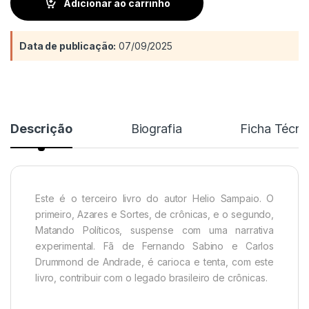
Adicionar ao carrinho
Data de publicação:
07/09/2025
Descrição
Biografia
Ficha Técni
Este é o terceiro livro do autor Helio Sampaio. O
primeiro, Azares e Sortes, de crônicas, e o segundo,
Matando Políticos, suspense com uma narrativa
experimental. Fã de Fernando Sabino e Carlos
Drummond de Andrade, é carioca e tenta, com este
livro, contribuir com o legado brasileiro de crônicas.