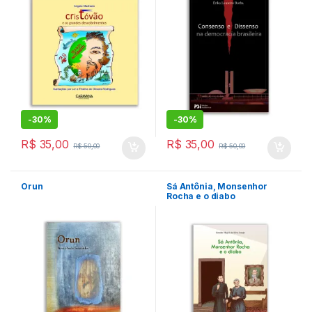
-
30%
-
30%
R$
35,00
R$
35,00
R$
50,00
R$
50,00
Orun
Sá Antônia, Monsenhor
Rocha e o diabo