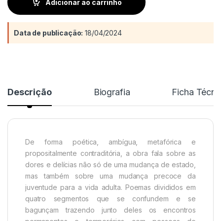
Adicionar ao carrinho
Data de publicação:
18/04/2024
Descrição
Biografia
Ficha Técni
De forma poética, ambígua, metafórica e
propositalmente contraditória, a obra fala sobre as
dores e delícias não só de uma mudança de estado,
mas também sobre uma mudança precoce da
juventude para a vida adulta. Poemas divididos em
quatro segmentos que se confundem e se
bagunçam trazendo junto deles os encontros