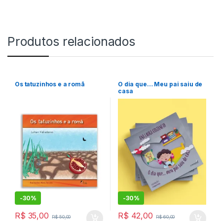
Produtos relacionados
Os tatuzinhos e a romã
O dia que… Meu pai saiu de
casa
-
30%
-
30%
R$
35,00
R$
42,00
R$
50,00
R$
60,00