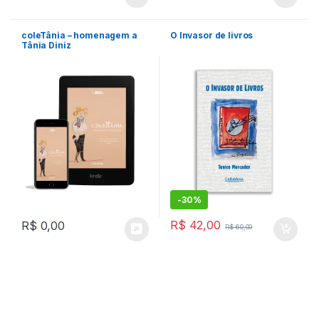
coleTânia – homenagem a
O Invasor de livros
Tânia Diniz
-
30%
R$
42,00
R$
0,00
R$
60,00