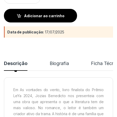
Adicionar ao carrinho
Data de publicação:
17/07/2025
Descrição
Biografia
Ficha Técni
Em As vontades do vento, livro finalista do Prêmio
LeYa 2024, Jozias Benedicto nos presenteia com
uma obra que apresenta o que a literatura tem de
mais valioso. No romance, o leitor é também um
criador ativo da trama. A história é de uma família que