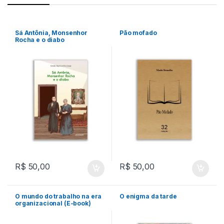
Sá Antônia, Monsenhor
Pão mofado
Rocha e o diabo
R$
50,00
R$
50,00
O mundo do trabalho na era
O enigma da tarde
organizacional (E-book)
Formato Kindle