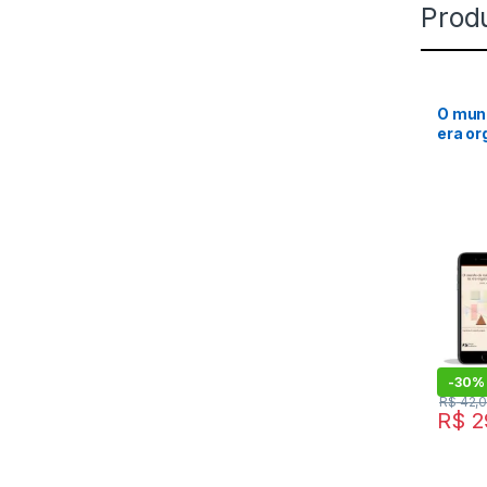
Prod
O mund
era or
book) 
-
30%
R$
42,
R$
2