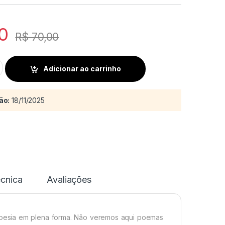
0
R$
70,00
 quantity
Adicionar ao carrinho
ão:
18/11/2025
écnica
Avaliações
poesia em plena forma. Não veremos aqui poemas