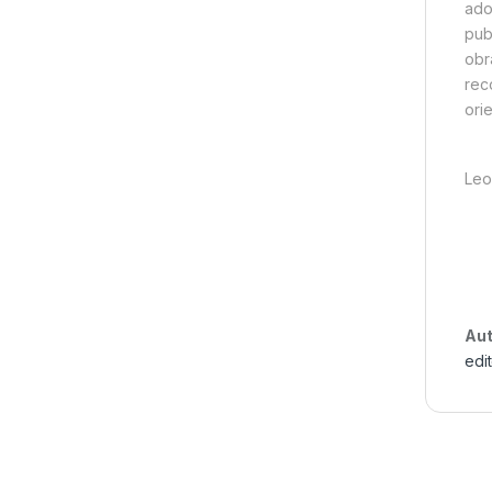
ado
pub
obr
rec
ori
Leo
Aut
edi