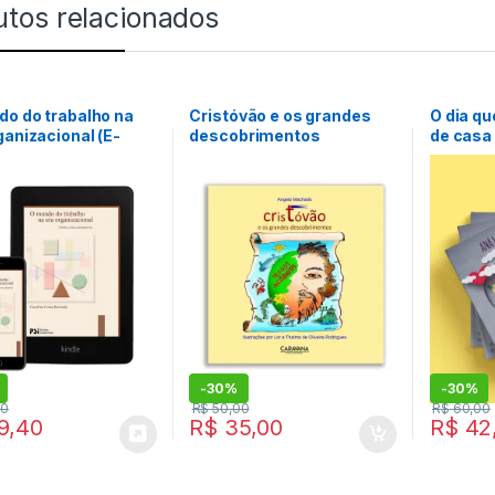
utos relacionados
o do trabalho na
Cristóvão e os grandes
O dia q
ganizacional (E-
descobrimentos
de casa
Formato Kindle
-
30%
-
30%
00
R$
50,00
R$
60,00
9,40
R$
35,00
R$
42