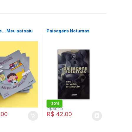
ue… Meu pai saiu
Paisagens Noturnas
-
30%
R$
60,00
,00
R$
42,00