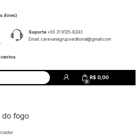
s Aires)
Suporte
+55 31 9125-8243
Email: caravanagrupoeditorial@gmail.com
Eventos
R$
0,00
0
 do fogo
rcador