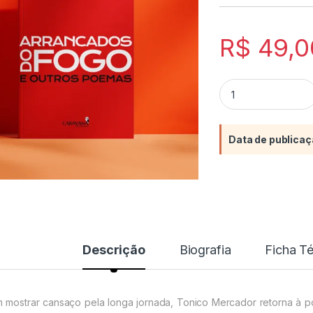
R$
49,0
Arrancados do fogo
Data de publicaç
Descrição
Biografia
Ficha T
 mostrar cansaço pela longa jornada, Tonico Mercador retorna à 