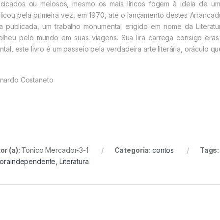
cicados ou melosos, mesmo os mais líricos fogem à ideia de 
licou pela primeira vez, em 1970, até o lançamento destes Arranca
a publicada, um trabalho monumental erigido em nome da Literatu
olheu pelo mundo em suas viagens. Sua lira carrega consigo eras
ental, este livro é um passeio pela verdadeira arte literária, oráculo q
nardo Costaneto
or (a):
Tonico Mercador-3-1
Categoria:
contos
Tags
toraindependente
,
Literatura