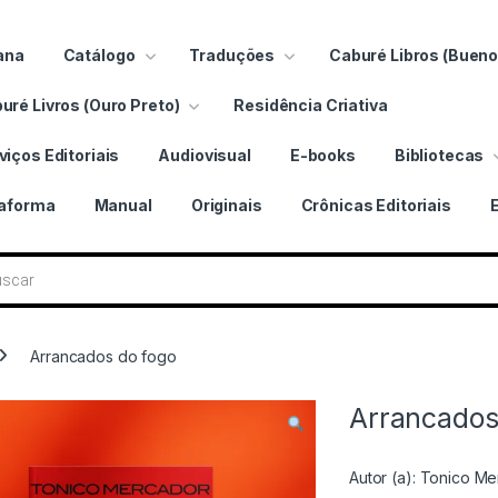
ana
Catálogo
Traduções
Caburé Libros (Bueno
uré Livros (Ouro Preto)
Residência Criativa
viços Editoriais
Audiovisual
E-books
Bibliotecas
taforma
Manual
Originais
Crônicas Editoriais
 livros
Arrancados do fogo
Arrancados
Autor (a):
Tonico Me