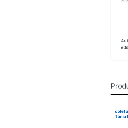
Aut
edi
Prod
coleT
Tânia 