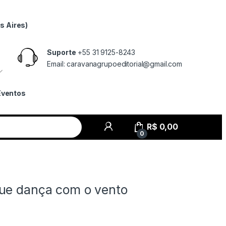
s Aires)
Suporte
+55 31 9125-8243
Email: caravanagrupoeditorial@gmail.com
Eventos
R$
0,00
0
ue dança com o vento