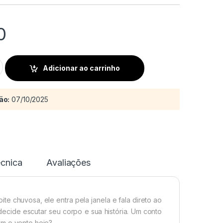
0
a com o vento quantity
Adicionar ao carrinho
ão:
07/10/2025
écnica
Avaliações
e chuvosa, ele entra pela janela e fala direto ao
cide escutar seu corpo e sua história. Um conto
om o vento hoje?