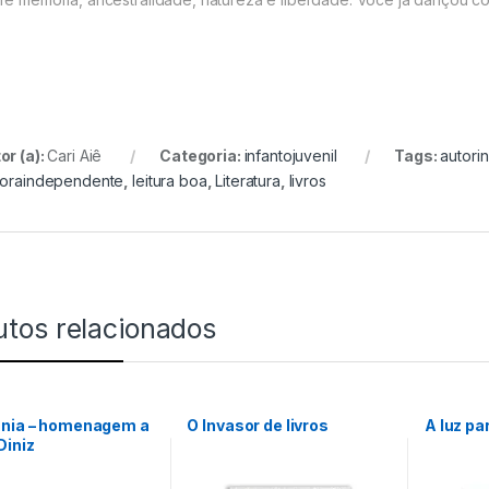
or (a):
Cari Aiê
Categoria:
infantojuvenil
Tags:
autori
toraindependente
,
leitura boa
,
Literatura
,
livros
utos relacionados
ânia – homenagem a
O Invasor de livros
A luz pa
Diniz