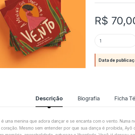
R$
70,0
A menina que danç
Data de publicaç
Descrição
Biografia
Ficha T
 é uma menina que adora dançar e se encanta com o vento. Numa noit
 coração. Mesmo sem entender por que sua dança é proibida, Ayô de
re memória, ancestralidade, natureza e liberdade. Você já dançou c