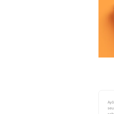
Ayô
seu
sob