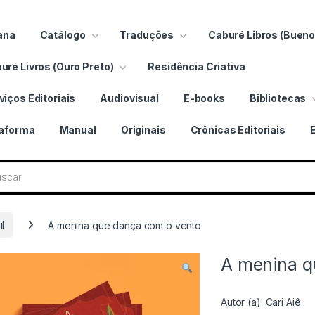
ana
Catálogo
Traduções
Caburé Libros (Bueno
uré Livros (Ouro Preto)
Residência Criativa
viços Editoriais
Audiovisual
E-books
Bibliotecas
taforma
Manual
Originais
Crônicas Editoriais
 livros
il
A menina que dança com o vento
A menina q
Autor (a):
Cari Aiê