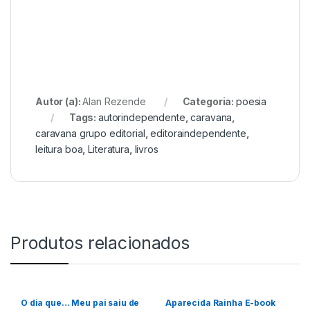
Autor (a):
Alan Rezende
Categoria:
poesia
Tags:
autorindependente
,
caravana
,
caravana grupo editorial
,
editoraindependente
,
leitura boa
,
Literatura
,
livros
Produtos relacionados
O dia que… Meu pai saiu de
Aparecida Rainha E-book