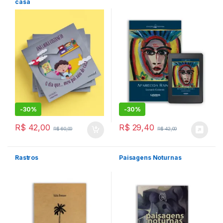
casa
-
30%
-
30%
R$
42,00
R$
29,40
R$
60,00
R$
42,00
Rastros
Paisagens Noturnas