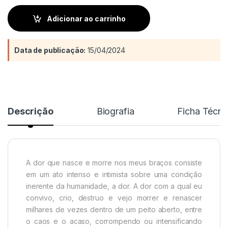
Adicionar ao carrinho
Data de publicação:
15/04/2024
Descrição
Biografia
Ficha Técni
A dor que nasce e morre nos meus braços consiste
em um ato intenso e intimista sobre uma condição
inerente da humanidade, a dor. A dor com a qual eu
convivo, crio, destruo e vejo morrer e renascer
milhares de vezes dentro de um peito aberto, entre
o caos e o acaso, corrompendo ou intensificando