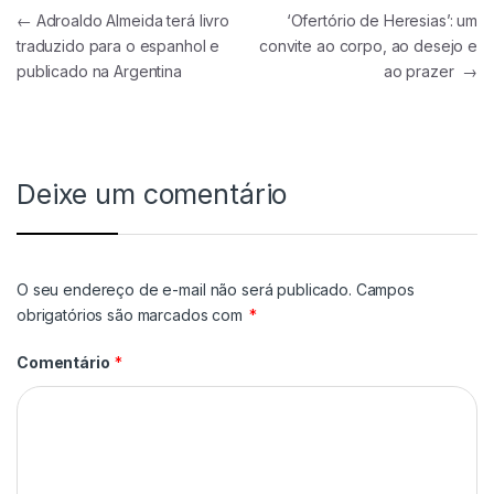
Navegação de Post
←
Adroaldo Almeida terá livro
‘Ofertório de Heresias’: um
traduzido para o espanhol e
convite ao corpo, ao desejo e
publicado na Argentina
ao prazer
→
Deixe um comentário
O seu endereço de e-mail não será publicado.
Campos
obrigatórios são marcados com
*
Comentário
*