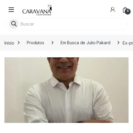
Skip to navigation
Skip to content
0
Pesquisar livros
Início
Produtos
Em Busca de Julio Pakard
Ex-pr