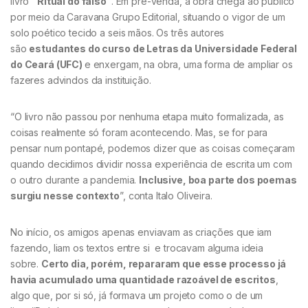
livro
“Ritual do falso”
. Em pré-venda, a obra chega ao público
por meio da Caravana Grupo Editorial, situando o vigor de um
solo poético tecido a seis mãos. Os três autores
são
estudantes do curso de Letras da Universidade Federal
do Ceará (UFC)
e enxergam, na obra, uma forma de ampliar os
fazeres advindos da instituição.
“O livro não passou por nenhuma etapa muito formalizada, as
coisas realmente só foram acontecendo. Mas, se for para
pensar num pontapé, podemos dizer que as coisas começaram
quando decidimos dividir nossa experiência de escrita um com
o outro durante a pandemia.
Inclusive, boa parte dos poemas
surgiu nesse contexto
”, conta Italo Oliveira.
No início, os amigos apenas enviavam as criações que iam
fazendo, liam os textos entre si e trocavam alguma ideia
sobre.
Certo dia, porém, repararam que esse processo já
havia acumulado uma quantidade razoável de escritos
,
algo que, por si só, já formava um projeto como o de um