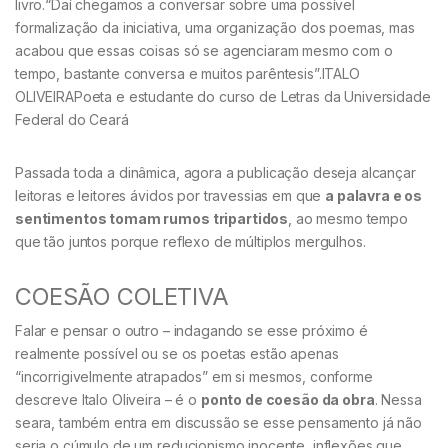
livro.“Daí chegamos a conversar sobre uma possível
formalização da iniciativa, uma organização dos poemas, mas
acabou que essas coisas só se agenciaram mesmo com o
tempo, bastante conversa e muitos parêntesis”.ITALO
OLIVEIRAPoeta e estudante do curso de Letras da Universidade
Federal do Ceará
Passada toda a dinâmica, agora a publicação deseja alcançar
leitoras e leitores ávidos por travessias em que
a palavra e os
sentimentos tomam rumos tripartidos
, ao mesmo tempo
que tão juntos porque reflexo de múltiplos mergulhos.
COESÃO COLETIVA
Falar e pensar o outro – indagando se esse próximo é
realmente possível ou se os poetas estão apenas
“incorrigivelmente atrapados” em si mesmos, conforme
descreve Italo Oliveira – é o
ponto de coesão da obra
. Nessa
seara, também entra em discussão se esse pensamento já não
seria o cúmulo de um reducionismo inocente, inflexões que,