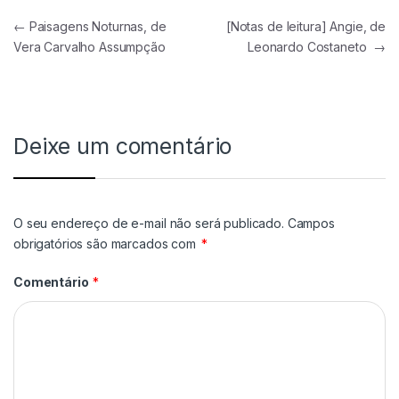
Navegação de Post
←
Paisagens Noturnas, de
[Notas de leitura] Angie, de
Vera Carvalho Assumpção
Leonardo Costaneto
→
Deixe um comentário
O seu endereço de e-mail não será publicado.
Campos
obrigatórios são marcados com
*
Comentário
*