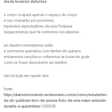
dia de levantar defuntos
o corpo ocupará apenas o espaço do corpo
e nos chamarão por pronomes
impávidos espectadores de uma Pompeia
esqueceremos que há contornos nos abismos
ao claustro nomearemos exílio
e sorriremos querubins com dentes de quimera
entoaremos canções e voltaremos às bolas de gude
como se fosse descoberto um mistério
não há lição em repetir ritos
fonte:
https://diariodonordeste.verdesmares.com.br/verso/estudantes-
da-ufc-publicam-livro-de-poesia-fruto-de-uma-maior-amizade-
durante-a-quarentena-
1.3123318