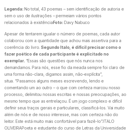
Legenda:
No total, 43 poemas – sem identificação de autoria e
sem o uso de ilustrações – permeiam vários pontos
relacionados à existência
Foto:
Davy Nabuco
Apesar de tentarem igualar o número de poemas, cada autor
colaborou com a quantidade que achou mais assertiva para a
coerência do livro.
Segundo Italo, é difícil precisar como o
fazer poético de cada participante é explicitado no
exemplar.
“Essas são questões que nós nunca nos
demandamos. Para nós, esse fio da meada sempre foi claro de
uma forma não-clara, digamos assim, não-explícita”,
situa. “Passamos alguns meses escrevendo, lendo e
comentando um ao outro – o que com certeza marcou nosso
processo, delimitou nossas escritas e nossas preocupações, ao
mesmo tempo que as entrelaçou. É um jogo complexo e difícil
definir seus traços gerais e particulares, classificá-los. Vai muito
além de nós e de nosso interesse, mas com certeza não do
leitor. Este está muito mais confortável para fazê-lo”.ITALO
OLIVEIRAPoeta e estudante do curso de Letras da Universidade