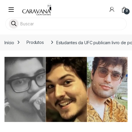
Skip to navigation
Skip to content
0
Pesquisar livros
Início
Produtos
Estudantes da UFC publicam livro de p