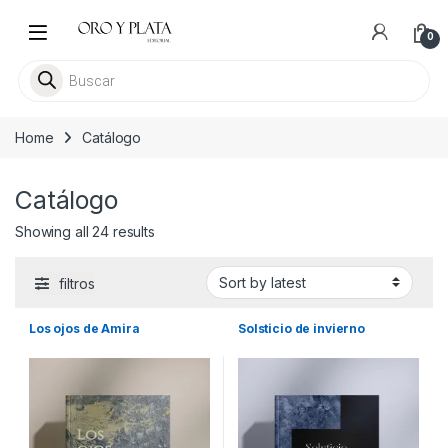
Skip to navigation
Skip to content
0
Busca libros
Home
Catálogo
Catálogo
Sorted by latest
Showing all 24 results
filtros
Los ojos de Amira
Solsticio de invierno