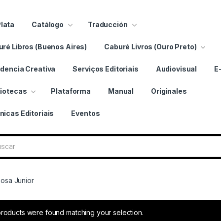
Plata
Catálogo
Traducción
ré Libros (Buenos Aires)
Caburé Livros (Ouro Preto)
dencia Creativa
Serviços Editoriais
Audiovisual
E
liotecas
Plataforma
Manual
Originales
nicas Editoriais
Eventos
bros
bosa Junior
roducts were found matching your selection.