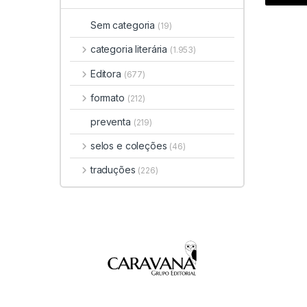
Sem categoria
(19)
categoria literária
(1.953)
Editora
(677)
formato
(212)
preventa
(219)
selos e coleções
(46)
traduções
(226)