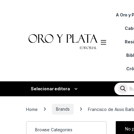
Skip to navigation
Skip to content
A Oro y 
Cabu
Resi
Bib
Crô
Busca li
Selecionar editora
Home
Brands
Francisco de Assis Bar
No p
Browse Categories