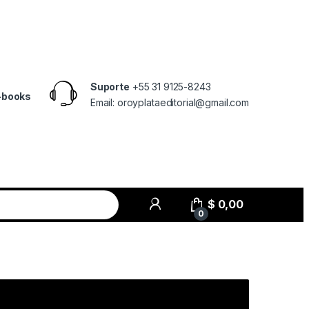
Suporte
+55 31 9125-8243
-books
Email: oroyplataeditorial@gmail.com
$
0,00
0