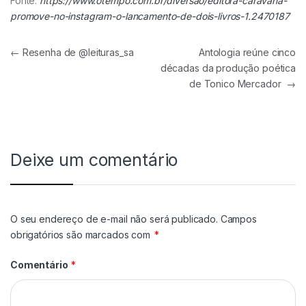
Fonte:
https://www.otempo.com.br/diversao/editora-caravana-
promove-no-instagram-o-lancamento-de-dois-livros-1.2470187
Navegação de Post
←
Resenha de @leituras_sa
Antologia reúne cinco
décadas da produção poética
de Tonico Mercador
→
Deixe um comentário
O seu endereço de e-mail não será publicado.
Campos
obrigatórios são marcados com
*
Comentário
*