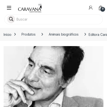
Skip to navigation
Skip to content
0
Pesquisar livros
Início
Produtos
Animais biográficos
Editora Car