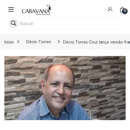
Skip to navigation
Skip to content
0
Pesquisar livros
Início
Décio Torres
Décio Torres Cruz lança versão fra