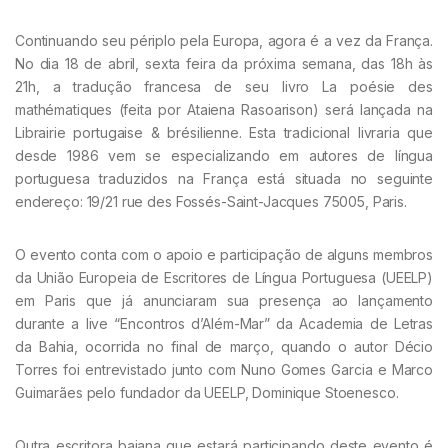
Continuando seu périplo pela Europa, agora é a vez da França.
No dia 18 de abril, sexta feira da próxima semana, das 18h às
21h, a tradução francesa de seu livro La poésie des
mathématiques (feita por Ataiena Rasoarison) será lançada na
Librairie portugaise & brésilienne. Esta tradicional livraria que
desde 1986 vem se especializando em autores de língua
portuguesa traduzidos na França está situada no seguinte
endereço: 19/21 rue des Fossés-Saint-Jacques 75005, Paris.
O evento conta com o apoio e participação de alguns membros
da União Europeia de Escritores de Língua Portuguesa (UEELP)
em Paris que já anunciaram sua presença ao lançamento
durante a live “Encontros d’Além-Mar” da Academia de Letras
da Bahia, ocorrida no final de março, quando o autor Décio
Torres foi entrevistado junto com Nuno Gomes Garcia e Marco
Guimarães pelo fundador da UEELP, Dominique Stoenesco.
Outra escritora baiana que estará participando deste evento é