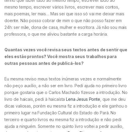
tenho que fazer tudo ao mesmo tempo, escrever tudo ao
mesmo tempo, escrever vários livros, escrever mais contos,
mais poemas, ler mais… Mas sei que isso só vai me deixar mais
doente. Não posso cobrar de mim o que não posso fazer em
24h: ser mãe, dona de casa, mulher e escritora. Já não sou mais
professora, o que me aliviou bastante a carga horária.
Quantas vezes você revisa seus textos antes de sentir que
eles estão prontos? Você mostra seus trabalhos para
outras pessoas antes de publicá-los?
Eu mesma reviso meus textos inúmeras vezes e normalmente
não peço auxílio, a não ser em livro. Pedi ajuda no primeiro livro
porque gostaria que o Carlos Machado fizesse a introdução. No
livro de haicais, pedi à haicaísta
Lena Jesus Ponte
, que me deu
dicas valiosas, porém eu mesma fiz a introdução e ele ganhou o
primeiro lugar na Fundação Cultural do Estado do Pará. No
terceiro e quarto livros eu mesma fiz a introdução e não pedi
ajuda a ninguém. Somente no quinto livro voltei a pedir auxílio,