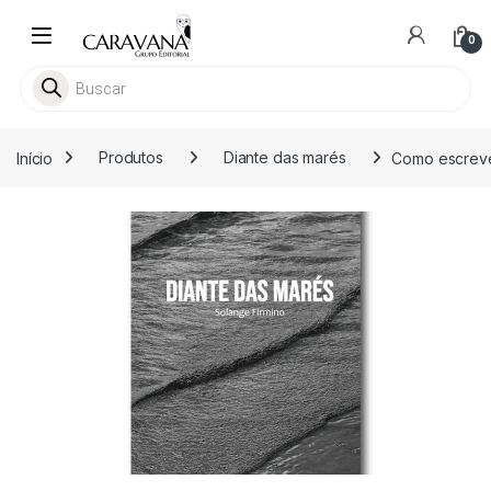
Skip to navigation
Skip to content
0
Pesquisar livros
Início
Produtos
Diante das marés
Como escreve