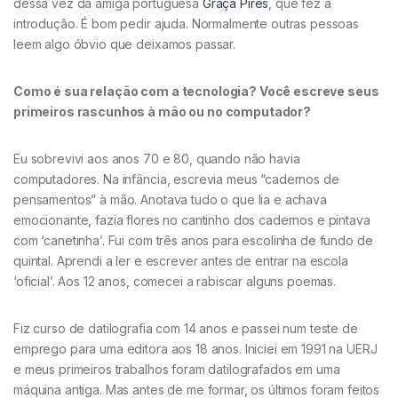
dessa vez da amiga portuguesa
Graça Pires
, que fez a
introdução. É bom pedir ajuda. Normalmente outras pessoas
leem algo óbvio que deixamos passar.
Como é sua relação com a tecnologia? Você escreve seus
primeiros rascunhos à mão ou no computador?
Eu sobrevivi aos anos 70 e 80, quando não havia
computadores. Na infância, escrevia meus “cadernos de
pensamentos” à mão. Anotava tudo o que lia e achava
emocionante, fazia flores no cantinho dos cadernos e pintava
com ‘canetinha’. Fui com três anos para escolinha de fundo de
quintal. Aprendi a ler e escrever antes de entrar na escola
‘oficial’. Aos 12 anos, comecei a rabiscar alguns poemas.
Fiz curso de datilografia com 14 anos e passei num teste de
emprego para uma editora aos 18 anos. Iniciei em 1991 na UERJ
e meus primeiros trabalhos foram datilografados em uma
máquina antiga. Mas antes de me formar, os últimos foram feitos