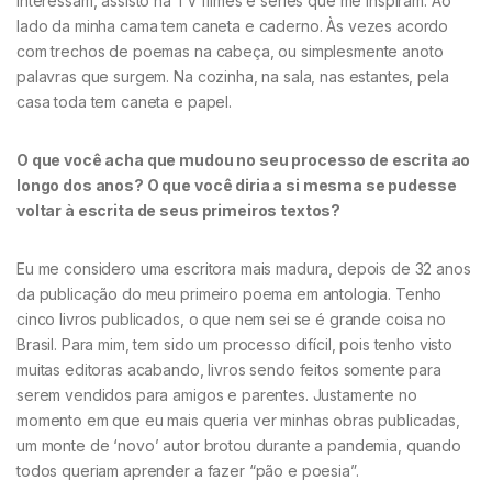
interessam, assisto na TV filmes e séries que me inspiram. Ao
lado da minha cama tem caneta e caderno. Às vezes acordo
com trechos de poemas na cabeça, ou simplesmente anoto
palavras que surgem. Na cozinha, na sala, nas estantes, pela
casa toda tem caneta e papel.
O que você acha que mudou no seu processo de escrita ao
longo dos anos? O que você diria a si mesma se pudesse
voltar à escrita de seus primeiros textos?
Eu me considero uma escritora mais madura, depois de 32 anos
da publicação do meu primeiro poema em antologia. Tenho
cinco livros publicados, o que nem sei se é grande coisa no
Brasil. Para mim, tem sido um processo difícil, pois tenho visto
muitas editoras acabando, livros sendo feitos somente para
serem vendidos para amigos e parentes. Justamente no
momento em que eu mais queria ver minhas obras publicadas,
um monte de ‘novo’ autor brotou durante a pandemia, quando
todos queriam aprender a fazer “pão e poesia”.