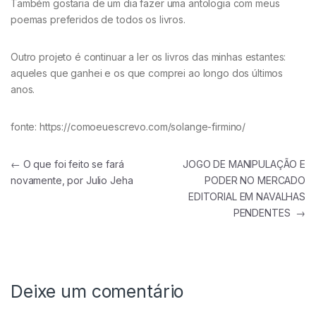
Também gostaria de um dia fazer uma antologia com meus
poemas preferidos de todos os livros.
Outro projeto é continuar a ler os livros das minhas estantes:
aqueles que ganhei e os que comprei ao longo dos últimos
anos.
fonte: https://comoeuescrevo.com/solange-firmino/
Navegação de Post
←
O que foi feito se fará
JOGO DE MANIPULAÇÃO E
novamente, por Julio Jeha
PODER NO MERCADO
EDITORIAL EM NAVALHAS
PENDENTES
→
Deixe um comentário