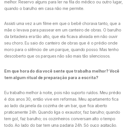
melhor. Reservo alguns para ler na fila do médico ou outro lugar,
quando o barulho em casa não me permite.
Assisti uma vez a um filme em que o bebê chorava tanto, que a
mãe o levava para passear em um canteiro de obras. O barulho
da britadeira era tão alto, que ela ficava aliviada em não ouvir
seu choro. Eu saio do canteiro de obras que é o prédio onde
moro para o silêncio de um parque, quando posso. Mas tenho
descoberto que os parques não são mais tão silenciosos.
Em que hora do dia você sente que trabalha melhor? Você
tem algum ritual de preparação para a escrita?
Eu trabalho melhor à noite, pois não suporto ruídos. Meu prédio
é dos anos 30, então vive em reformas. Meu apartamento fica
ao lado da janela da cozinha de um bar, que fica aberto
praticamente 24h. Quando liga o exaustor, faz barulho; quando
tem gol, faz barulho; os cozinheiros conversam alto o tempo
todo. Ao lado do bar tem uma padaria 24h. Só ouço agitação.