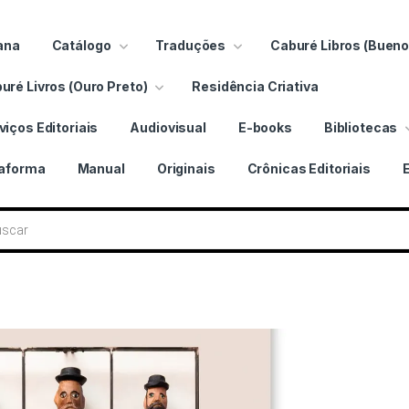
ana
Catálogo
Traduções
Caburé Libros (Bueno
uré Livros (Ouro Preto)
Residência Criativa
viços Editoriais
Audiovisual
E-books
Bibliotecas
taforma
Manual
Originais
Crônicas Editoriais
 livros