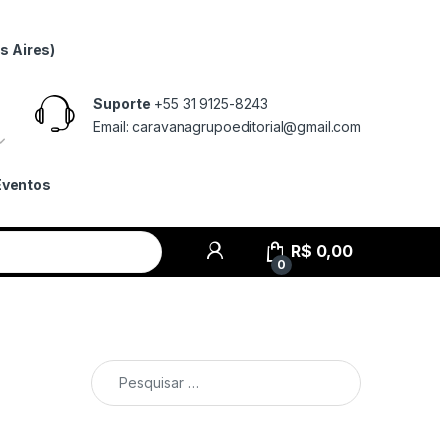
s Aires)
Suporte
+55 31 9125-8243
Email: caravanagrupoeditorial@gmail.com
Eventos
R$
0,00
0
Pesquisar por: