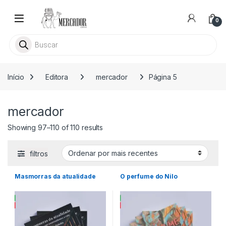
Skip to navigation
Skip to content
0
Busca livros
Início
Editora
mercador
Página 5
mercador
Ordenado por mais recentes
Showing 97–110 of 110 results
filtros
Masmorras da atualidade
O perfume do Nilo