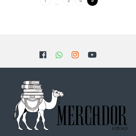
5
1
3
4
…