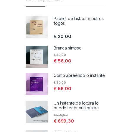
Papéis de Lisboa e outros
fogos
€
20,00
Branca síntese
€
80,00
€
56,00
Como apreendo o instante
€
80,00
€
56,00
Un instante de locura lo
puede tener cualquiera
€
999,00
€
699,30