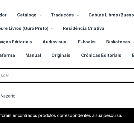
dor
Catálogo
Traduções
Caburé Libros (Bueno
uré Livros (Ouro Preto)
Residência Criativa
viços Editoriais
Audiovisual
E-books
Bibliotecas
taforma
Manual
Originais
Crônicas Editoriais
ros
 Nazario
foram encontrados produtos correspondentes à sua pesquisa.