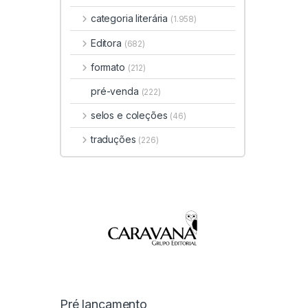
categoria literária
(1.958)
Editora
(682)
formato
(212)
pré-venda
(222)
selos e coleções
(46)
traduções
(226)
Pré lançamento