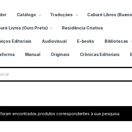
dor
Catálogo
Traduções
Caburé Libros (Bueno
uré Livros (Ouro Preto)
Residência Criativa
viços Editoriais
Audiovisual
E-books
Bibliotecas
taforma
Manual
Originais
Crônicas Editoriais
ros
foram encontrados produtos correspondentes à sua pesquisa.