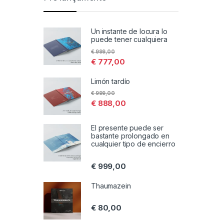
Un instante de locura lo
puede tener cualquiera
€
999,00
€
777,00
Limón tardío
€
999,00
€
888,00
El presente puede ser
bastante prolongado en
cualquier tipo de encierro
€
999,00
Thaumazein
€
80,00