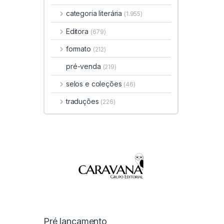
categoria literária
(1.955)
Editora
(679)
formato
(212)
pré-venda
(219)
selos e coleções
(46)
traduções
(226)
Pré lançamento