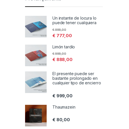
Un instante de locura lo
puede tener cualquiera
€
999,00
€
777,00
Limón tardío
€
999,00
€
888,00
El presente puede ser
bastante prolongado en
cualquier tipo de encierro
€
999,00
Thaumazein
€
80,00