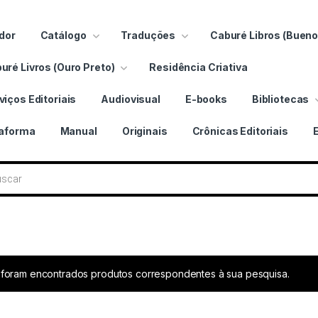
dor
Catálogo
Traduções
Caburé Libros (Bueno
uré Livros (Ouro Preto)
Residência Criativa
viços Editoriais
Audiovisual
E-books
Bibliotecas
taforma
Manual
Originais
Crônicas Editoriais
ros
foram encontrados produtos correspondentes à sua pesquisa.