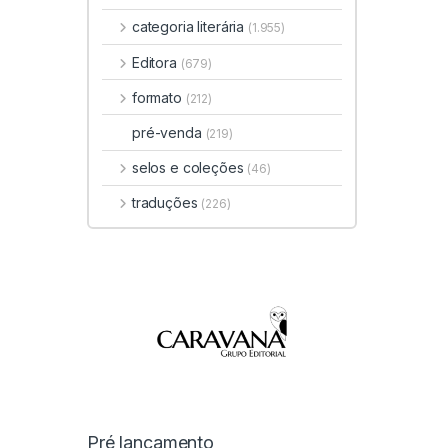
categoria literária
(1.955)
Editora
(679)
formato
(212)
pré-venda
(219)
selos e coleções
(46)
traduções
(226)
Pré lançamento