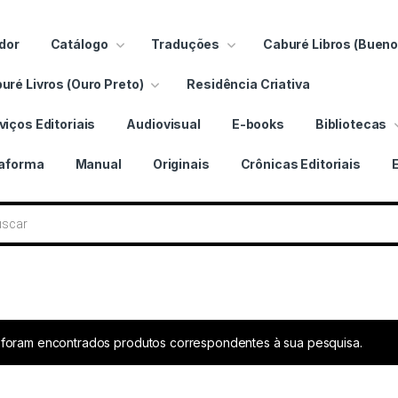
dor
Catálogo
Traduções
Caburé Libros (Bueno
uré Livros (Ouro Preto)
Residência Criativa
viços Editoriais
Audiovisual
E-books
Bibliotecas
taforma
Manual
Originais
Crônicas Editoriais
ros
foram encontrados produtos correspondentes à sua pesquisa.