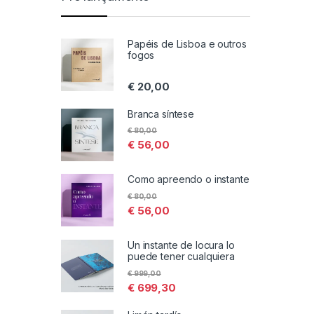
Papéis de Lisboa e outros
fogos
€
20,00
Branca síntese
€
80,00
€
56,00
Como apreendo o instante
€
80,00
€
56,00
Un instante de locura lo
puede tener cualquiera
€
999,00
€
699,30