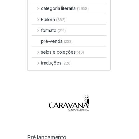
categoria literária
(1.958)
Editora
(682)
formato
(212)
pré-venda
(222)
selos e coleções
(46)
traduções
(226)
Pré lançamento