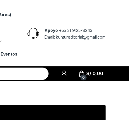
Aires)
Apoyo
+55 31 9125-8243
Email: kuntureditorial@gmail.com
Eventos
S/
0,00
0