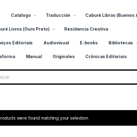
r
Catálogo
Traducción
Caburé Libros (Buenos 
uré Livros (Ouro Preto)
Residencia Creativa
viços Editoriais
Audiovisual
E-books
Bibliotecas
taforma
Manual
Originales
Crônicas Editoriais
bros
roducts were found matching your selection.