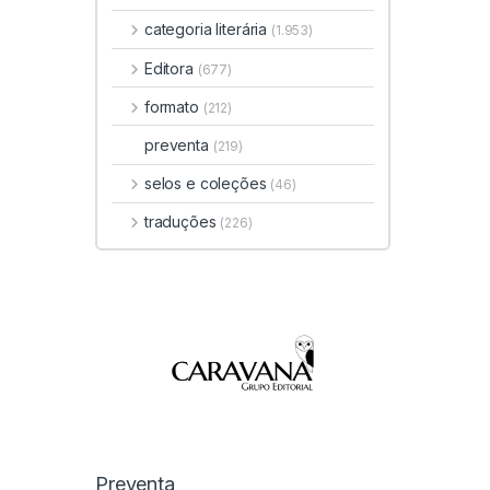
categoria literária
(1.953)
Editora
(677)
formato
(212)
preventa
(219)
selos e coleções
(46)
traduções
(226)
Preventa