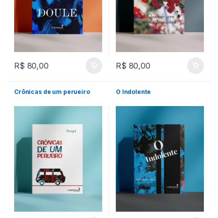
R$
80,00
R$
80,00
Crônicas de um perueiro
O Indolente