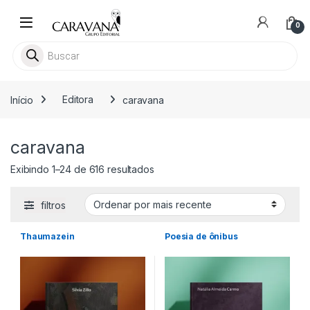
Skip to navigation
Skip to content
0
Pesquisar livros
Início
Editora
caravana
caravana
Classificado por mais recente
Exibindo 1–24 de 616 resultados
filtros
Thaumazein
Poesia de ônibus