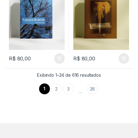
R$
80,00
R$
80,00
Classificado por m
Exibindo 1–24 de 616 resultados
1
2
3
26
…