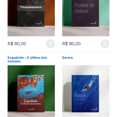
R$
80,00
R$
80,00
Esquálido – O último dos
Deriva
homens